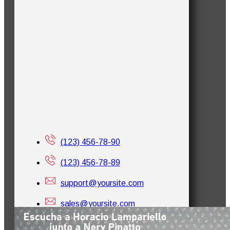
(123) 456-78-90
(123) 456-78-89
support@yoursite.com
sales@yoursite.com