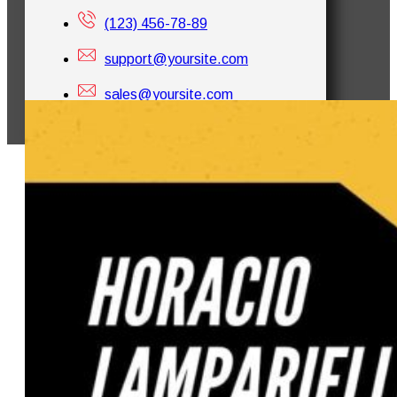
(123) 456-78-89
support@yoursite.com
sales@yoursite.com